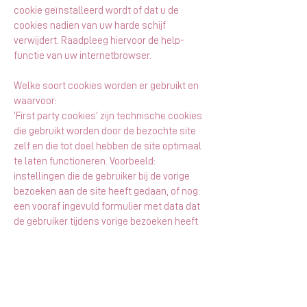
cookie geïnstalleerd wordt of dat u de
cookies nadien van uw harde schijf
verwijdert. Raadpleeg hiervoor de help-
functie van uw internetbrowser.
Welke soort cookies worden er gebruikt en
waarvoor:
‘First party cookies’ zijn technische cookies
die gebruikt worden door de bezochte site
zelf en die tot doel hebben de site optimaal
te laten functioneren. Voorbeeld:
instellingen die de gebruiker bij de vorige
bezoeken aan de site heeft gedaan, of nog:
een vooraf ingevuld formulier met data dat
de gebruiker tijdens vorige bezoeken heeft
gedaan.
‘Third Party cookies’ zijn cookies die niet
afkomstig zijn van de website zelf, maar wel
van derden, bijvoorbeeld een aanwezige
marketing of advertentieplug-in.