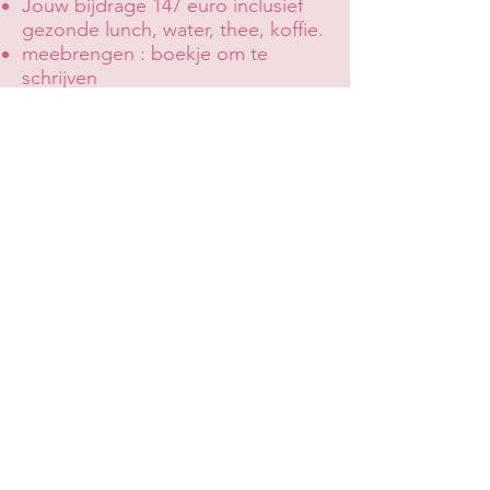
Jouw bijdrage 147 euro inclusief
gezonde lunch, water, thee, koffie.
meebrengen : boekje om te
schrijven
Yogamatjes, poefjes, dekentjes zijn
aanwezig.
Neem contact op
Meld je aan samen met een
vriendin en ontvang 20 euro
korting per persoon.
​Je inschrijving is pas definitief zodra jouw
betaling is ontvangen en bevestigd.