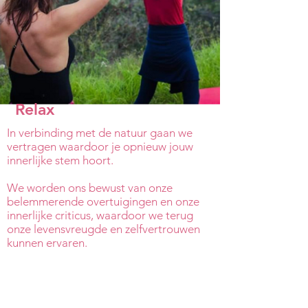
Relax
In verbinding met de natuur gaan we
vertragen waardoor je opnieuw jouw
innerlijke stem hoort.
We worden ons bewust van onze
belemmerende overtuigingen en onze
innerlijke criticus, waardoor we terug
onze levensvreugde en zelfvertrouwen
kunnen ervaren.​