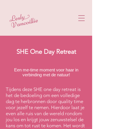
SHE One Day Retreat
Een me-time moment voor haar in
verbinding met de natuur!
Tijdens deze SHE one day retreat is
het de bedoeling om een volledige
dag te herbronnen door quality time
voor jezelf te nemen. Hierdoor laat je
even alle ruis van de wereld rondom
jou los en krijgt jouw zenuwstelsel de
kans om tot rust te komen. Het wordt