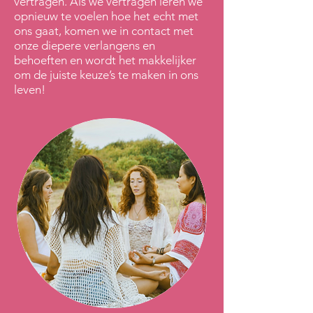
vertragen. Als we vertragen leren we
opnieuw te voelen hoe het echt met
ons gaat, komen we in contact met
onze diepere verlangens en
behoeften en wordt het makkelijker
om de juiste keuze’s te maken in ons
leven!