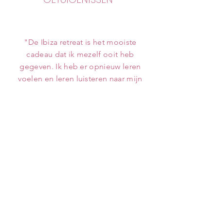
"De Ibiza retreat is het mooiste
cadeau dat ik mezelf ooit heb
gegeven. Ik heb er opnieuw leren
voelen en leren luisteren naar mijn
lichaam. Ik besef nu dat ik al jaren
de connectie met mezelf kwijt was
en dat ik enkel nog in mijn hoofd
leefde. Ibiza heeft de deur naar
mijn gevoel terug geopend en
daar ben ik eeuwig dankbaar
voor.
" - Katrien Minne