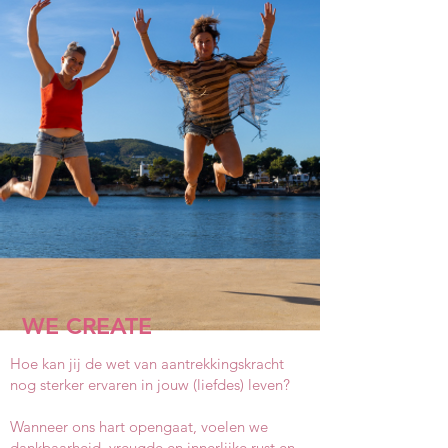
WE CREATE
Hoe kan jij de wet van aantrekkingskracht
nog sterker ervaren in jouw (liefdes) leven?
Wanneer ons hart opengaat, voelen we
dankbaarheid, vreugde en innerlijke rust en