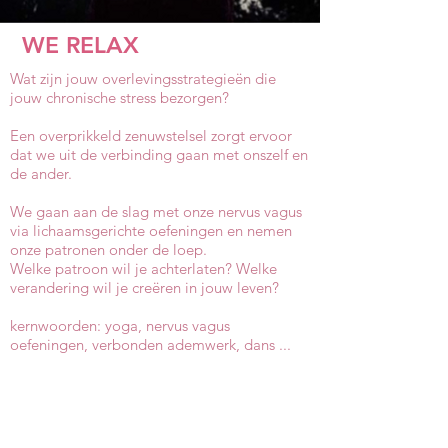
WE RELAX
Wat zijn jouw overlevingsstrategieën die
jouw chronische stress bezorgen?
Een overprikkeld zenuwstelsel zorgt ervoor
dat we uit de verbinding gaan met onszelf en
de ander.
We gaan aan de slag met onze nervus vagus
via lichaamsgerichte oefeningen en nemen
onze patronen onder de loep.
Welke patroon wil je achterlaten? Welke
verandering wil je creëren in jouw leven?
kernwoorden: yoga, nervus vagus
oefeningen, verbonden ademwerk, dans ...