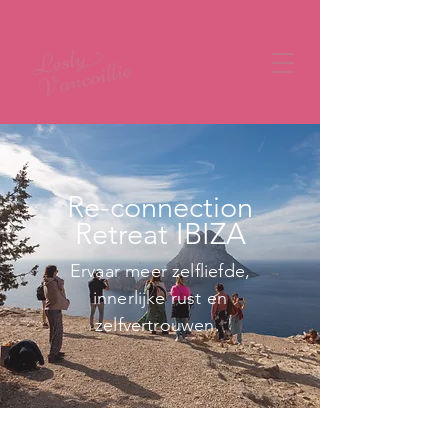
Re-connection
Retreat IBIZA
Ervaar meer zelfliefde,
innerlijke rust en
zelfvertrouwen.
Schenk jij jezelf de tijd