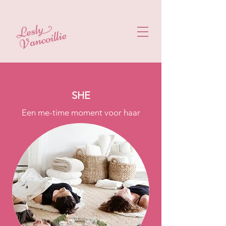
SHE
Een me-time moment voor haar