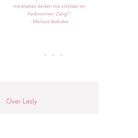
meditaties deden me stilstaan en
herbronnen. Zalig!"
- Melissa Verbeke
Over Lesly
Als erkend coach- en therapeut is het
mijn drijfveer om mensen te laten
leven vanuit hun hart.