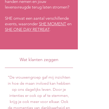
handen nemen en jouw
levensvreugde terug laten stromen?
SHE omvat een aantal verschillende
events, waaronder
SHE MOMENT
en
SHE ONE DAY RETREAT
.
Wat klanten zeggen
"De vrouwengroep gaf mij inzichten
in hoe de maan invloed kan hebben
op ons dagelijks leven. Door je
intenties er ook op af te stemmen,
krijg je ook meer voor elkaar. Ook
de momentjes van dankbaarheid en