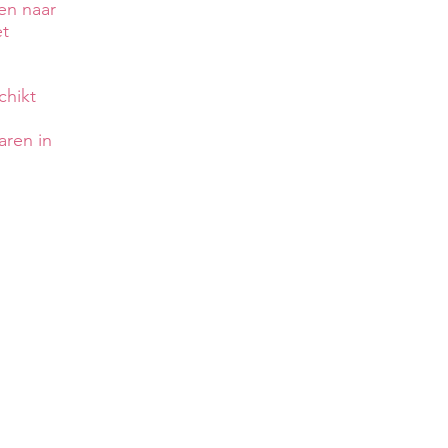
en naar
et
chikt
varen in