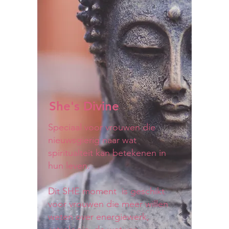
She's Divine
Speciaal voor vrouwen die
nieuwsgierig naar wat
spiritualteit kan betekenen in
hun leven.
Dit SHE moment is geschikt
voor vrouwen die meer willen
weten over energiewerk,