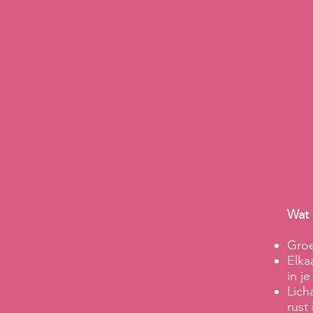
Wat 
Groe
Elka
in je
Lich
rust