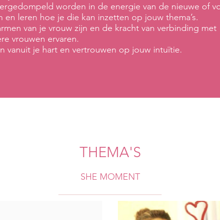
rgedompeld worden in de energie van de nieuwe of vo
 en leren hoe je die kan inzetten op jouw thema’s.
men van je vrouw zijn en de kracht van verbinding met
re vrouwen ervaren.
n vanuit je hart en vertrouwen op jouw intuïtie.
THEMA'S
SHE MOMENT