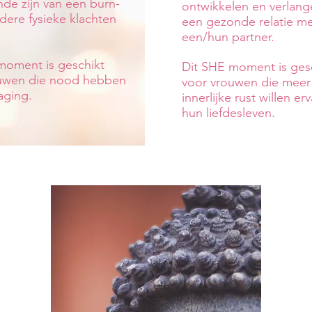
nde zijn van een burn-
ontwikkelen en verlang
dere fysieke klachten
een gezonde relatie m
een/hun partner.
moment is geschikt
Dit SHE moment is ges
uwen die nood hebben
voor vrouwen die meer
aging.
innerlijke rust willen er
hun liefdesleven.