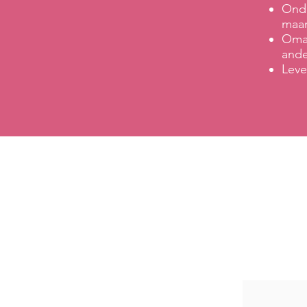
Onde
maan
Omar
ande
Leve