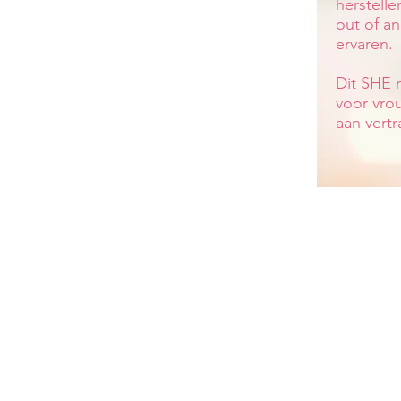
herstelle
out of an
ervaren.
Dit SHE 
voor vro
aan vertr