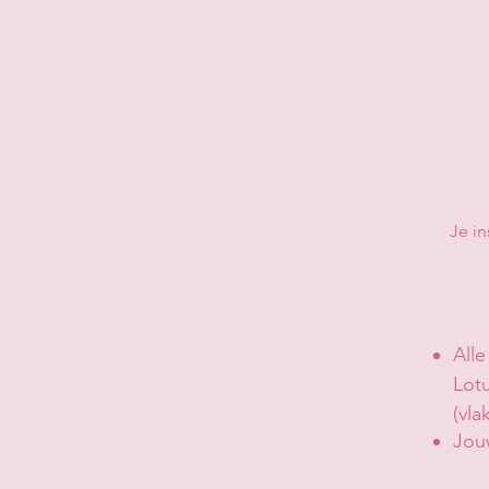
​Je i
All
Lot
(vla
Jou