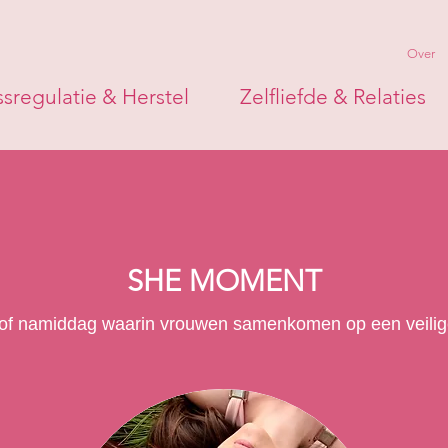
Over
ssregulatie & Herstel
Zelfliefde & Relaties
SHE MOMENT
 of namiddag waarin vrouwen samenkomen op een veilig