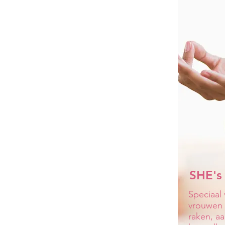
SHE's
Speciaal
vrouwen 
raken, aa