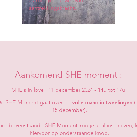
astrologie, de wet van
aantrekkingskracht.
Aankomend SHE moment :
SHE's in love : 11 december 2024 - 14u tot 17u
it SHE Moment gaat over de
volle maan in tweelingen
(
15 december).​
oor bovenstaande SHE Moment kun je je al inschrijven, k
hiervoor op onderstaande knop.