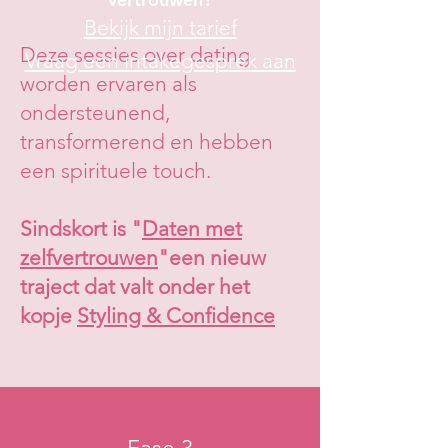
Bekijk mijn tarief
Deze sessies over dating
Vraag een intakegesprek aan
worden ervaren als
ondersteunend,
transformerend en hebben
een spirituele touch.
Sindskort is "
Daten met
zelfvertrouwen
"een nieuw
traject dat valt onder het
kopje
Styling & Confidence