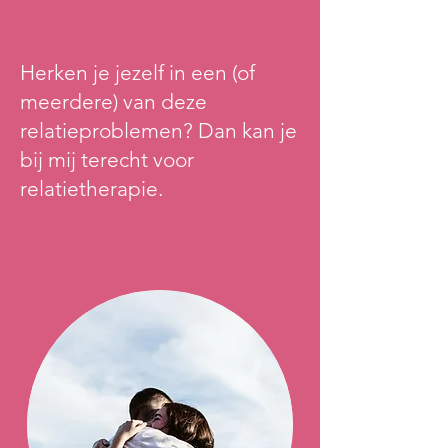
Herken je jezelf in een (of
meerdere) van deze
relatieproblemen? Dan kan je
bij mij terecht voor
relatietherapie.