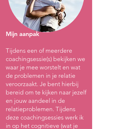
Mijn aanpak
Tijdens een of meerdere
coachingsessie(s) bekijken we
waar je mee worstelt en wat
de problemen in je relatie
veroorzaakt. Je bent hierbij
bereid om te kijken naar jezelf
en jouw aandeel in de
relatieproblemen. Tijdens
deze coachingsessies werk ik
in op het cognitieve (wat je